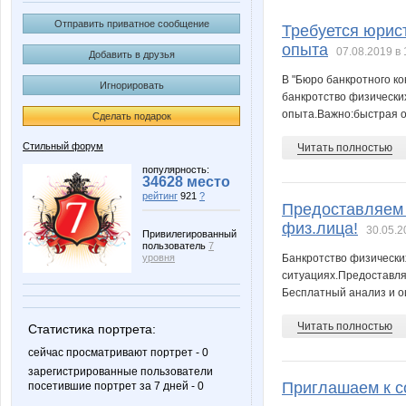
lubbar
rc3te
Отправить приватное сообщение
Требуется юрис
опыта
07.08.2019 в 
Добавить в друзья
В "Бюро банкротного ко
Игнорировать
Крикусеница
Наля
банкротство физически
опыта.Важно:быстрая о
Сделать подарок
Стильный форум
Читать полностью
популярность:
34628 место
рейтинг
921
?
Предоставляем 
физ.лица!
30.05.2
Привилегированный
пользователь
7
уровня
Банкротство физических
ситуациях.Предоставля
Бесплатный анализ и о
Читать полностью
Статистика портрета:
сейчас просматривают портрет - 0
зарегистрированные пользователи
Приглашаем к с
посетившие портрет за 7 дней - 0