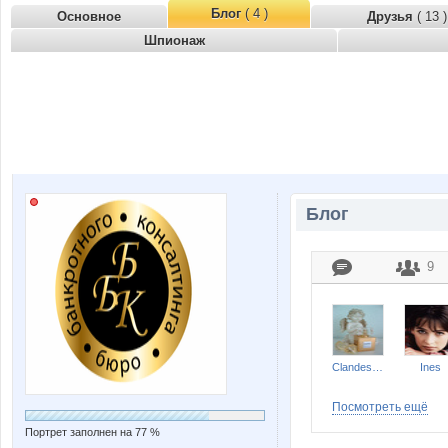
Блог
( 4 )
Основное
Друзья
( 13 )
Шпионаж
Блог
9
Clandestine
Ines
Посмотреть ещё
Портрет заполнен на 77 %